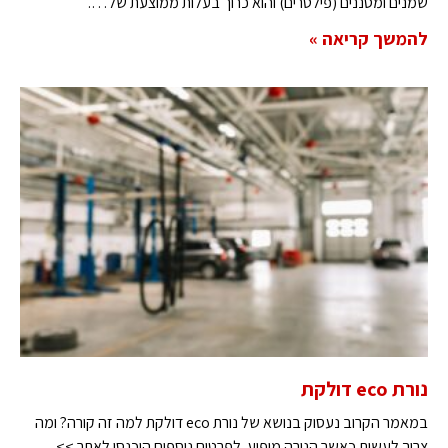
שמנים ומסננים (פילטרים) והוא כרוך בעלות ממוצעת של….
להמשך קריאה »
נורת eco דולקת
במאמר הקרוב נעסוק בנושא של נורת eco דולקת למה זה קורה? ומה
צריך לעשות כאשר הנורה מופיע. לפרטים נוספים היכנסו לאתר >>