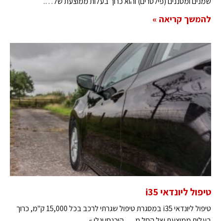
שמנים ומסננים (פילטרים) והוא כרוך בעלות ממוצעת של….
להמשך קריאה »
טיפול ליונדאי i35
טיפול ליונדאי i35 במסגרת טיפול שגרתי לרכב בכל 15,000 ק"מ, כרוך
בעלות ממוצעת של החל מ…. היכנסו וגלו »