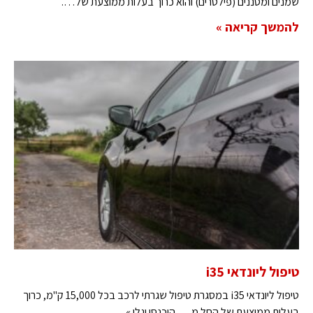
שמנים ומסננים (פילטרים) והוא כרוך בעלות ממוצעת של….
להמשך קריאה »
טיפול ליונדאי i35
טיפול ליונדאי i35 במסגרת טיפול שגרתי לרכב בכל 15,000 ק"מ, כרוך
בעלות ממוצעת של החל מ…. היכנסו וגלו »