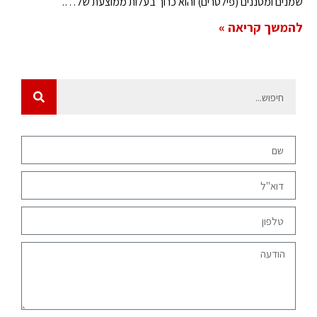
שמנים ומסננים (פילטרים) והוא כרוך בעלות ממוצעת של….
להמשך קריאה »