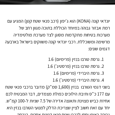
יונדאי קונה (KONA) הוא ג'יפון (רכב פנאי שטח קטן) המגיע עם
רמת אבזור גבוהה במיוחד הכוללת בתוכה מגוון רחב של
מערכות בטיחות מתקדמות מסוגן לצד מערכת מולטימדיה
מרשימה ומשוכללת. רכבי יונדאי קונה משווקים בישראל בארבעה
דגמים שונים:
גרסת טורבו בנזין (פרימיום) 1.6
גרסת טורבו בנזין (פרסטיג') 1.6
גרסת היברידי (פרימיום) 1.6
גרסת היברידי (פרסטיג') 1.6
בשני דגמי הטורבו בנזין (1,600 סמ"ק) מדובר ברכבי פנאי שטח
עם 177 כ"ס ותיבת הילוכים כפולת מצמדים, דבר המבטיח לכם
אחיזת כביש מצוינת ותאוצה אדירה של 7.5 שניות ל-100 קמ"ש.
יחד עם זאת חשוב לציין שצריכת הדלק למנועי הטורבו בנזין היא
גבוהה באופן יחסי לרכבי שטח פנאי קטנים אחרים. בגרסה