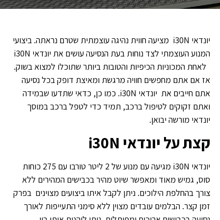
יונדאי i30N מציעה חווית נהיגה עוצמתית שטרם נראתה. ביצועי
המנוע העוצמתי לצד נוחות בעת הנסיעה עושים את יונדאי i30N
לאחת המכוניות הכיפיות והטובות ביותר שתוכלו למצוא בשוק.
אז אם אתם מחפשים חוויה מרגשת ומאיצת דופק בכל נסיעה
אתם חייבים את יונדאי i30N. כמו כן, כדאי שתדעו שבמידה
ואתם זקוקים לטיפול ברכב, תמיד כדי לטפל ברכב במוסך
יונדאי מורשה יבואן.
קצת על יונדאי
i30N
יונדאי i30N מגיעה עם מנוע של 2 ליטר טורבו עם 275 כוחות
סוס, גמיש מאוד ומאפשר שיוט מהיר בכבישים המהירים ללא
צורך בהחלפת הילוכים. ניתן לקבל איתו ביצועים מצוינים בפרק
זמן קצר. הבלמים עובדים מצוין ללא סימני התעייפות לאורך
נסיעה בכבישים ארוכים ומפותלים, ניתן ליהנות איתו בין