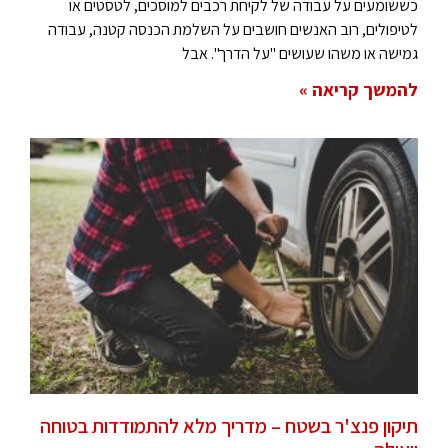
כששומעים על עבודה של לקיחת רכבים למוסכים, לטסטים או
לטיפולים, רוב האנשים חושבים על השלמת הכנסה קטנה, עבודה
גמישה או משהו שעושים "על הדרך". אבל
להמשך קריאה »
תיקון פנצ'ר בשטח – מדריך מלא להתמודדות בטוחה