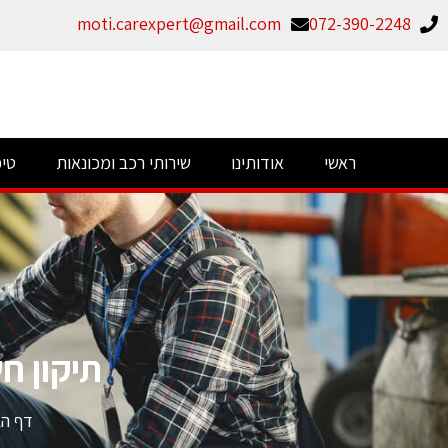
moti.carexpert@gmail.com
072-390-2248
ראשי
אודותינו
שירותי רכב ומכונאות
טיפ
תיקון ח
דף הב