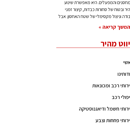
חסנים והמפעלים. היא מאפשרת שינוע
יר ובטוח של סחורות כבדות, קיצור זמני
ודה וניצול מקסימלי של שטח האחסון. אבל
משך קריאה »
יווט מהיר
שי
דותינו
רותי רכב ומכונאות
פולי רכב
רותי חשמל ודיאגנוסטיקה
רותי פחחות וצבע